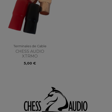
Terminales de Cable
CHESS AUDIO
XTRMO
5,00 €