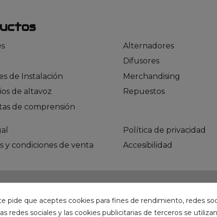
uctos
es
Alternadores
Difusores
es de Instalación
Merchandising
os de altavoz
Repuestos
as de comprensión
gal
Política de privacidad
s y condiciones de venta
Accesibilidad
te pide que aceptes cookies para fines de rendimiento, redes soc
as redes sociales y las cookies publicitarias de terceros se utiliza