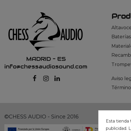
Prod
Altavoc
Baterías
Material
Recambi
MADRID – ES
Trompet
info@chessaudiosound.com
Aviso le
Término
©CHESS AUDIO - Since 2016
Esta tienda 
publicidad. L