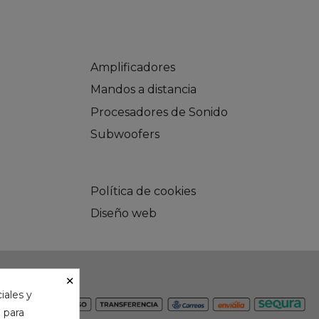
Amplificadores
Mandos a distancia
Procesadores de Sonido
Subwoofers
Política de cookies
Diseño web
×
iales y
n para