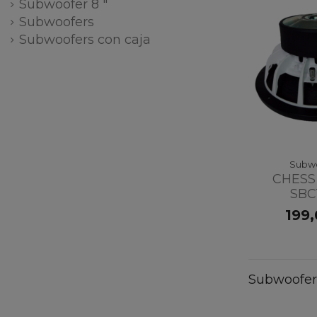
Subwoofer 8 "
Subwoofers
Subwoofers con caja
Subw
CHESS
SBC
199
Subwoofer