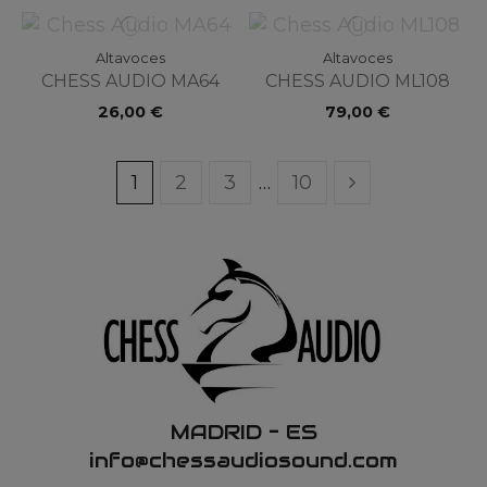
Altavoces
Altavoces
CHESS AUDIO MA64
CHESS AUDIO ML108
26,00 €
79,00 €
1
2
3
…
10
MADRID – ES
info@chessaudiosound.com