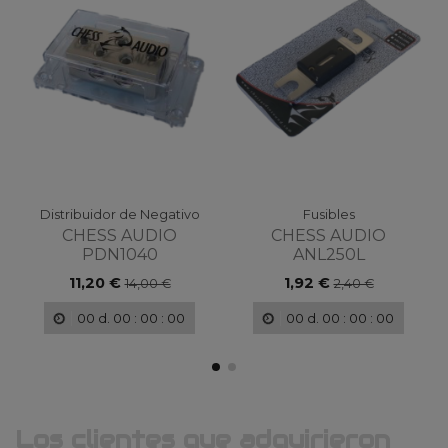
Distribuidor de Negativo
Fusibles
CHESS AUDIO
CHESS AUDIO
PDN1040
ANL250L
11,20 €
1,92 €
14,00 €
2,40 €
00
d.
00
:
00
:
00
00
d.
00
:
00
:
00
Los clientes que adquirieron