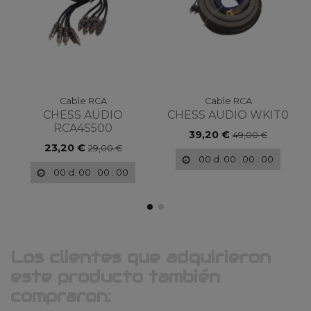
Cable RCA
Cable RCA
CHESS AUDIO
CHESS AUDIO WKIT0
RCA4S500
39,20 €
49,00 €
23,20 €
29,00 €
00
d.
00
:
00
:
00
00
d.
00
:
00
:
00
Los clientes que adquirieron
este producto también
compraron: